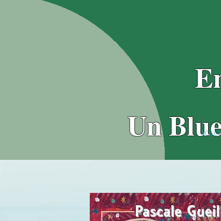
En
Un Blue
ACCUE