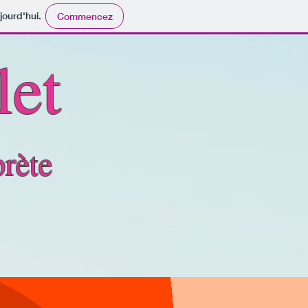
jourd'hui.
Commencez
let
rète