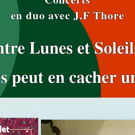
en duo avec J.F Thore
tre Lunes et Soleil
s peut en cacher u
IL
À PROPOS