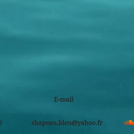
E-mail
0
chapeau.bleu@yahoo.fr