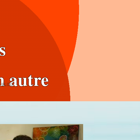
s
n autre
BLOG